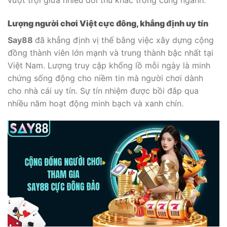
vượt trội giữa nhiều đối thủ khác trong cùng ngành.
Lượng người chơi Việt cực đông, khẳng định uy tín
Say88
đã khẳng định vị thế bằng việc xây dựng cộng
đồng thành viên lớn mạnh và trung thành bậc nhất tại
Việt Nam. Lượng truy cập khổng lồ mỗi ngày là minh
chứng sống động cho niềm tin mà người chơi dành
cho nhà cái uy tín. Sự tín nhiệm được bồi đắp qua
nhiều năm hoạt động minh bạch và xanh chín.