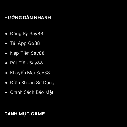
HƯỚNG DẪN NHANH
Đăng Ký Say88
Tải App Go88
Nạp Tiền Say88
Rút Tiền Say88
Khuyến Mãi Say88
Điều Khoản Sử Dụng
Chính Sách Bảo Mật
DANH MỤC GAME