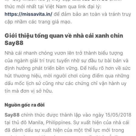
thức mới nhất tại Việt Nam qua link đại lý:
https://missavita.in/
để đảm bảo an toàn và tránh truy
cập nhầm các trang giả mạo.
Giới thiệu tổng quan về nhà cái xanh chín
Say88
Nhà cái nhanh chóng vươn lên trở thành biểu tượng
của ngành giải trí trực tuyến nhờ sự đầu tư bài bản và
định hướng phát triển bền vững. Để hiểu rõ hơn về sức
hút thương hiệu, mời người chơi cùng điểm qua những
dấu mốc lịch sử cũng như các chứng chỉ vận hành uy
tín mà đơn vị sở hữu.
Nguồn gốc ra đời
Say88
chính thức được thành lập vào ngày 15/05/2018
tại thủ đô Manila, Philippines. Sự xuất hiện của nhà cái
đã đánh dấu sự xuất hiện của một thế lực mới trong